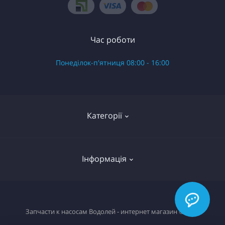
Час роботи
Понеділок-п'ятниця 08:00 - 16:00
Категорії
Готові вироби в зборі
Інформація
Запчастини до насоса Водолій БЦ Поверхневий
Запчастини до насоса Водолій БЦПЭ 0.3 серій
О нас
Запчастини до насоса Водолій БЦПЭ 0.32 серій
Запчасти к насосам Водолей - интернет магазин © 2026
Доставка