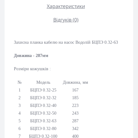
Характеристики
Відгуків (0)
Захисна планка кабелю на насос Водолій БЦПЭ 0.32-63
Довжина - 287мм
Розміри кожушків :
№
Модель
Довжина
, мм
1
БЦПЭ 0.32-25
167
2
БЦПЭ 0.32-32
185
3
БЦПЭ 0.32-40
223
4
БЦПЭ 0.32-50
243
5
БЦПЭ 0.32-63
287
6
БЦПЭ 0.32-80
342
7
БЦПЭ 0.32-100
400