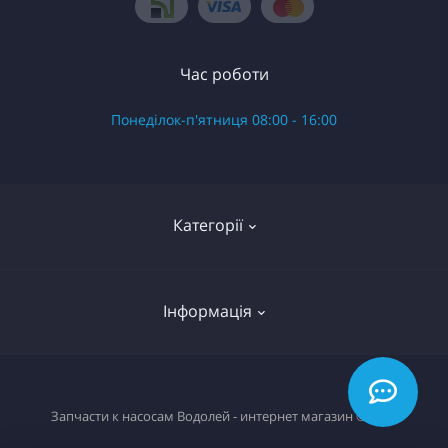
Час роботи
Понеділок-п'ятниця 08:00 - 16:00
Категорії
Готові вироби в зборі
Інформація
Запчастини до насоса Водолій БЦ Поверхневий
Запчастини до насоса Водолій БЦПЭ 0.3 серій
О нас
Запчастини до насоса Водолій БЦПЭ 0.32 серій
Запчасти к насосам Водолей - интернет магазин © 2026
Доставка
Запчастини до насоса Водолій БЦПЭ 0.5 серій