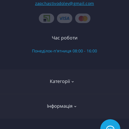
zapchastivodoley@gmail.com
Час роботи
Понеділок-п'ятниця 08:00 - 16:00
Категорії
Готові вироби в зборі
Інформація
Запчастини до насоса Водолій БЦ Поверхневий
Запчастини до насоса Водолій БЦПЭ 0.3 серій
О нас