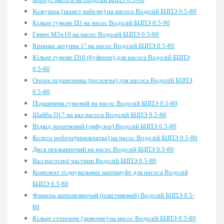
Кожушок (захист кабелю) на насоса Водолій БЦПЭ 0.5-80
Кільце гумове D3 на насос Водолій БЦПЭ 0.5-90
Гвинт М5х10 на насос Водолій БЦПЭ 0.5-80
Кришка латунна 1" на насос Водолій БЦПЭ 0.5-80
Кільце гумове D10 (буферне) для насоса Водолій БЦПЭ
0.5-80
Опора підшипника (посилена) для насоса Водолій БЦПЭ
0.5-80
Підшипник гумовий на насос Водолій БЦПЭ 0.5-80
Шайба D17 на вал насоса Водолій БЦПЭ 0.5-80
Відвід лопатковий (дифузор) Водолій БЦПЭ 0.5-80
Колесо робоче(крильчатка) на насос Водолій БЦПЭ 0.5-80
Диск нержавіючий на насос Водолій БЦПЭ 0.5-80
Вал насосної частини Водолій БЦПЭ 0.5-80
Комплект з'єднувальних напівмуфт для насоса Водолій
БЦПЭ 0.5-80
Фланець направляючий (пластиковий) Водолій БЦПЭ 0.5-
80
Кільце стопорне (замочне) на насос Водолій БЦПЭ 0.5-80