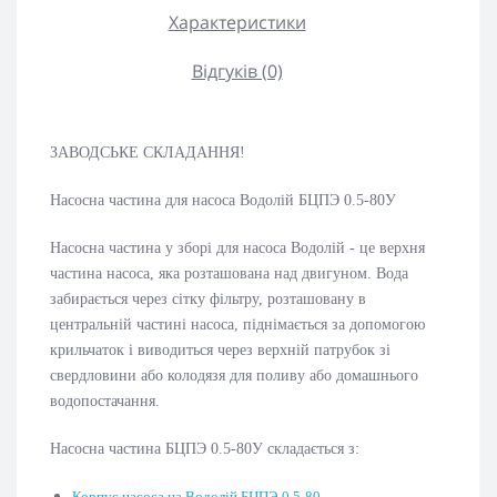
Характеристики
Відгуків (0)
ЗАВОДСЬКЕ СКЛАДАННЯ!
Насосна частина для насоса Водолій БЦПЭ 0.5-80У
Насосна частина у зборі для насоса Водолій - це верхня
частина насоса, яка розташована над двигуном. Вода
забирається через сітку фільтру, розташовану в
центральній частині насоса, піднімається за допомогою
крильчаток і виводиться через верхній патрубок зі
свердловини або колодязя для поливу або домашнього
водопостачання.
Насосна частина БЦПЭ 0.5-80У складається з:
Корпус насоса на Водолій БЦПЭ 0.5-80