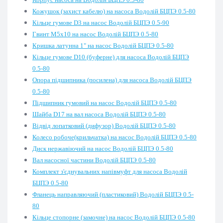
Кожушок (захист кабелю) на насоса Водолій БЦПЭ 0.5-80
Кільце гумове D3 на насос Водолій БЦПЭ 0.5-90
Гвинт М5х10 на насос Водолій БЦПЭ 0.5-80
Кришка латунна 1" на насос Водолій БЦПЭ 0.5-80
Кільце гумове D10 (буферне) для насоса Водолій БЦПЭ
0.5-80
Опора підшипника (посилена) для насоса Водолій БЦПЭ
0.5-80
Підшипник гумовий на насос Водолій БЦПЭ 0.5-80
Шайба D17 на вал насоса Водолій БЦПЭ 0.5-80
Відвід лопатковий (дифузор) Водолій БЦПЭ 0.5-80
Колесо робоче(крильчатка) на насос Водолій БЦПЭ 0.5-80
Диск нержавіючий на насос Водолій БЦПЭ 0.5-80
Вал насосної частини Водолій БЦПЭ 0.5-80
Комплект з'єднувальних напівмуфт для насоса Водолій
БЦПЭ 0.5-80
Фланець направляючий (пластиковий) Водолій БЦПЭ 0.5-
80
Кільце стопорне (замочне) на насос Водолій БЦПЭ 0.5-80