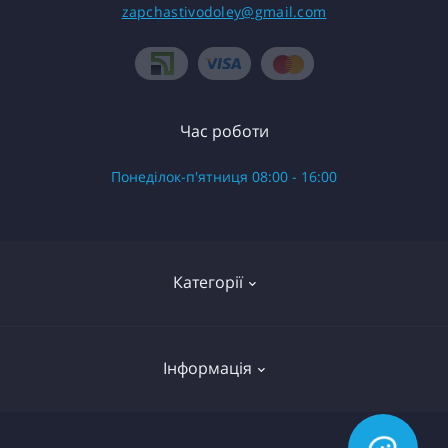
zapchastivodoley@gmail.com
Час роботи
Понеділок-п'ятниця 08:00 - 16:00
Категорії
Готові вироби в зборі
Інформація
Запчастини до насоса Водолій БЦ Поверхневий
Запчастини до насоса Водолій БЦПЭ 0.3 серій
О нас