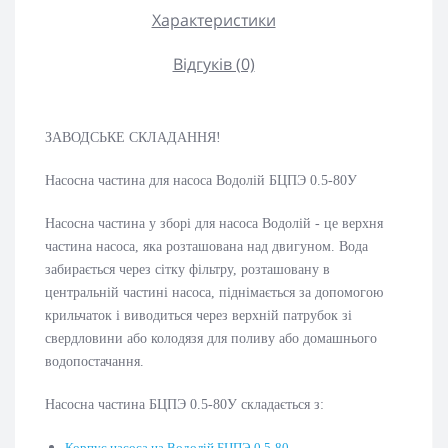
Характеристики
Відгуків (0)
ЗАВОДСЬКЕ СКЛАДАННЯ!
Насосна частина для насоса Водолій БЦПЭ 0.5-80У
Насосна частина у зборі для насоса Водолій - це верхня
частина насоса, яка розташована над двигуном. Вода
забирається через сітку фільтру, розташовану в
центральній частині насоса, піднімається за допомогою
крильчаток і виводиться через верхній патрубок зі
свердловини або колодязя для поливу або домашнього
водопостачання.
Насосна частина БЦПЭ 0.5-80У складається з:
Корпус насоса на Водолій БЦПЭ 0.5-80