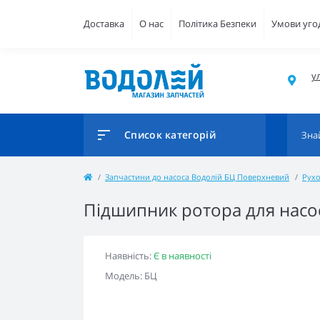
Доставка
О нас
Політика Безпеки
Умови уго
ул
Список категорій
Запчастини до насоса Водолій БЦ Поверхневий
Рухо
Підшипник ротора для насоса
Наявність:
Є в наявності
Модель: БЦ