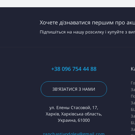
Хочете дізнаватися першим про акці
Підпишіться на нашу розсилку і купуйте з ви
+38 096 754 44 88
К
Го
ЗВ'ЯЗАТИСЯ З НАМИ
За
П
За
ул. Елены Стасовой, 17,
БЦ
Харків, Харківська область,
За
Украина, 61000
БЦ
За
zapchastivodoley@gmail.com