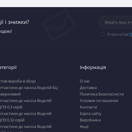
ї і знижки?
годою!
Я прочитав
П
атегорії
Інформація
тові вироби в зборі
О нас
пчастини до насоса Водолій БЦ
Доставка
оверхневий
Политика Безопасности
пчастини до насоса Водолій
Условия соглашения
ПЭ 0.3 серій
Контакти
пчастини до насоса Водолій
Карта сайту
ПЭ 0.32 серій
Виробники
пчастини до насоса Водолій
Акції