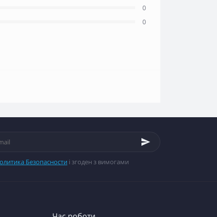
0
0
олитика Безопасности
і згоден з вимогами
Час роботи