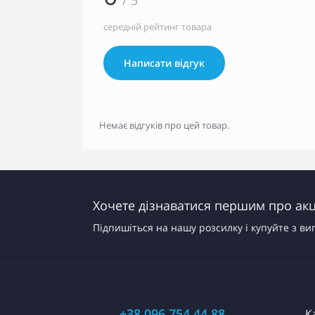
середній рейтинг товара
Написати відгук
Немає відгуків про цей товар.
Хочете дізнаватися першим про акці
Підпишіться на нашу розсилку і купуйте з ви
+38 096 754 44 88
К