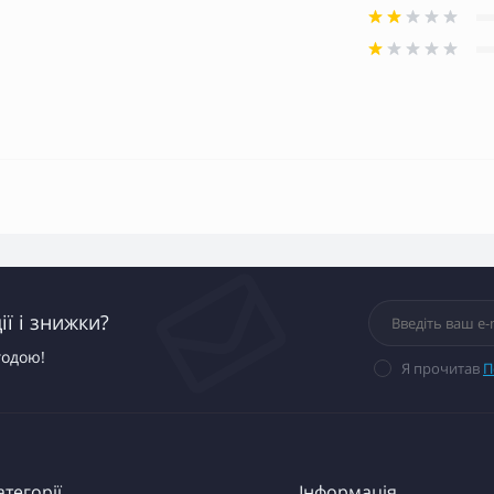
ї і знижки?
годою!
Я прочитав
П
атегорії
Інформація