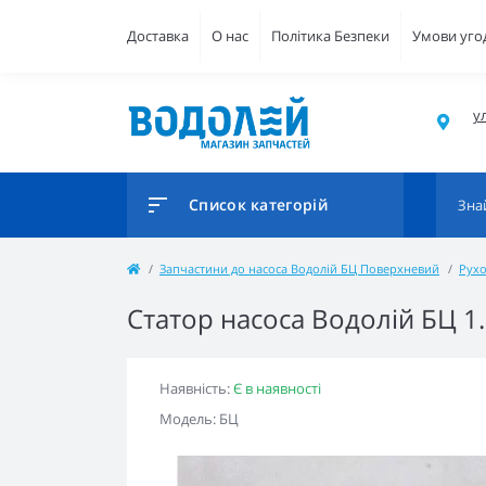
Доставка
О нас
Політика Безпеки
Умови уго
ул
Список категорій
Запчастини до насоса Водолій БЦ Поверхневий
Рухо
Статор насоса Водолій БЦ 1.
Наявність:
Є в наявності
Модель: БЦ