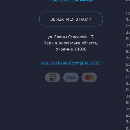
Го
ЗВ'ЯЗАТИСЯ З НАМИ
За
П
За
ул. Елены Стасовой, 17,
БЦ
Харків, Харківська область,
За
Украина, 61000
БЦ
За
zapchastivodoley@gmail.com
БЦ
За
БЦ
За
БЦ
За
БЦ
За
БЦ
За
(