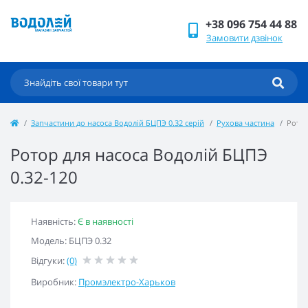
+38 096 754 44 88
Замовити дзвінок
Запчастини до насоса Водолій БЦПЭ 0.32 серій
Рухова частина
Ротор
Ротор для насоса Водолій БЦПЭ
0.32-120
Наявність:
Є в наявності
Модель: БЦПЭ 0.32
Відгуки:
(0)
Виробник:
Промэлектро-Харьков