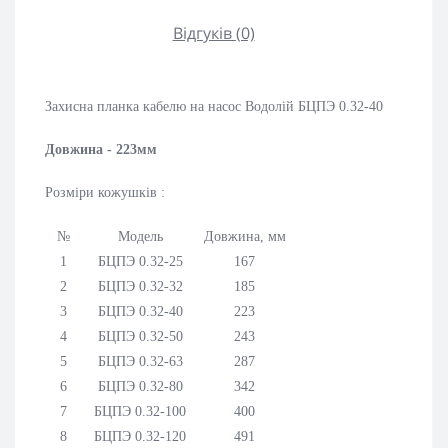
Відгуків (0)
Захисна планка кабелю на насос Водолій БЦПЭ 0.32-40
Довжина - 223мм
Розміри кожушків :
№
Модель
Довжина
, мм
1
БЦПЭ 0.32-25
167
2
БЦПЭ 0.32-32
185
3
БЦПЭ 0.32-40
223
4
БЦПЭ 0.32-50
243
5
БЦПЭ 0.32-63
287
6
БЦПЭ 0.32-80
342
7
БЦПЭ 0.32-100
400
8
БЦПЭ 0.32-120
491