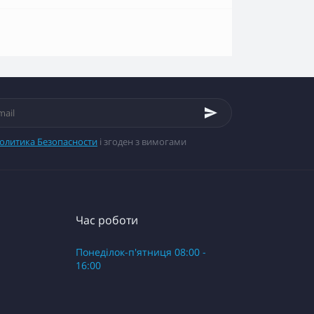
олитика Безопасности
і згоден з вимогами
Час роботи
Понеділок-п'ятниця 08:00 -
16:00