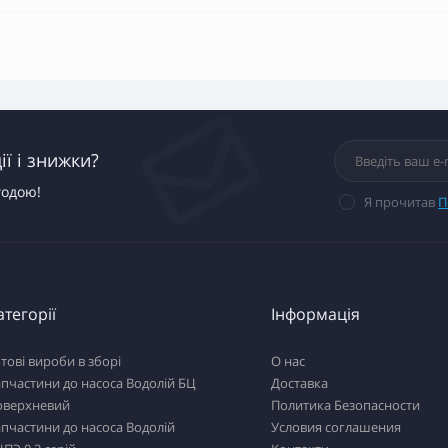
ї і знижки?
годою!
Я прочитав
П
атегорії
Інформація
тові вироби в зборі
О нас
пчастини до насоса Водолій БЦ
Доставка
оверхневий
Политика Безопасности
пчастини до насоса Водолій
Условия соглашения