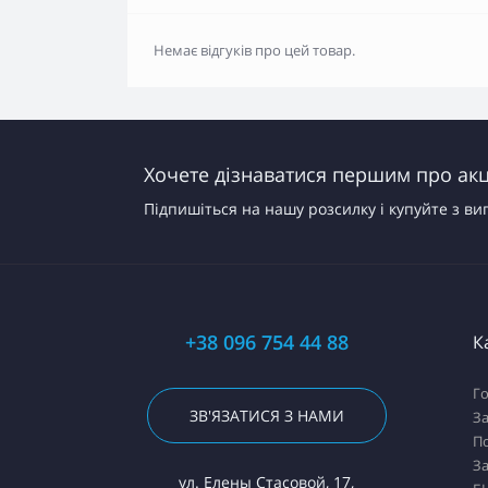
Немає відгуків про цей товар.
Хочете дізнаватися першим про акці
Підпишіться на нашу розсилку і купуйте з ви
+38 096 754 44 88
К
Го
ЗВ'ЯЗАТИСЯ З НАМИ
За
П
За
ул. Елены Стасовой, 17,