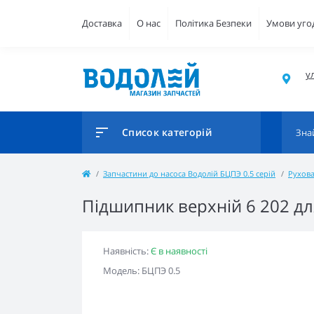
Доставка
О нас
Політика Безпеки
Умови уго
ул
Список категорій
Запчастини до насоса Водолій БЦПЭ 0.5 серій
Рухова
Підшипник верхній 6 202 дл
Наявність:
Є в наявності
Модель: БЦПЭ 0.5