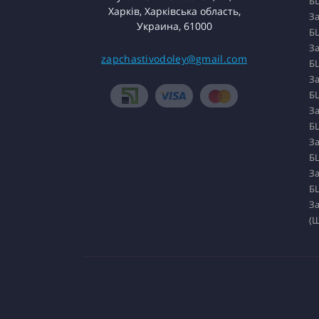
БЦ
Харків, Харківська область,
За
Украина, 61000
БЦ
За
zapchastivodoley@gmail.com
БЦ
За
БЦ
За
БЦ
За
БЦ
За
БЦ
За
(