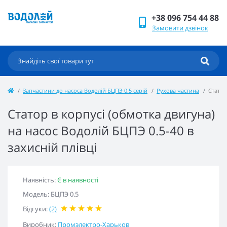
+38 096 754 44 88
Замовити дзвінок
Запчастини до насоса Водолій БЦПЭ 0.5 серій
Рухова частина
Статор
Статор в корпусі (обмотка двигуна)
на насос Водолій БЦПЭ 0.5-40 в
захисній плівці
Наявність:
Є в наявності
Модель: БЦПЭ 0.5
Відгуки:
(2)
Виробник:
Промэлектро-Харьков