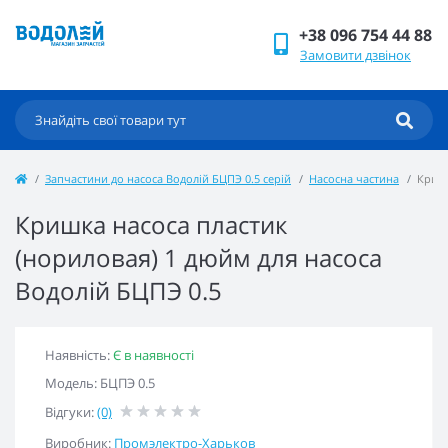
+38 096 754 44 88
Замовити дзвінок
Запчастини до насоса Водолій БЦПЭ 0.5 серій
Насосна частина
Кришк
Кришка насоса пластик
(нориловая) 1 дюйм для насоса
Водолій БЦПЭ 0.5
Наявність:
Є в наявності
Модель: БЦПЭ 0.5
Відгуки:
(0)
Виробник:
Промэлектро-Харьков