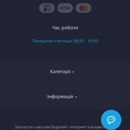
Час роботи
Понеділок-п'ятниця 08:00 - 16:00
Категорії
Готові вироби в зборі
Інформація
Запчастини до насоса Водолій БЦ Поверхневий
Запчастини до насоса Водолій БЦПЭ 0.3 серій
О нас
Запчастини до насоса Водолій БЦПЭ 0.32 серій
Запчасти к насосам Водолей - интернет магазин © 2026
Доставка