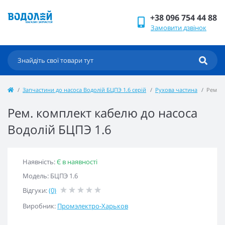
+38 096 754 44 88
Замовити дзвінок
Запчастини до насоса Водолій БЦПЭ 1.6 серій
Рухова частина
Рем. к
Рем. комплект кабелю до насоса
Водолій БЦПЭ 1.6
Наявність:
Є в наявності
Модель: БЦПЭ 1.6
Відгуки:
(0)
Виробник:
Промэлектро-Харьков