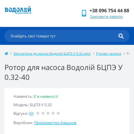
+38 096 754 44 88
Замовити дзвінок
Запчастини до насоса Водолій БЦПЭ У 0.32 серії
Рухова частина
Рото
Ротор для насоса Водолій БЦПЭ У
0.32-40
Наявність:
Є в наявності
Модель: БЦПЭ У 0.32
Відгуки:
(0)
Виробник:
Промэлектро-Харьков