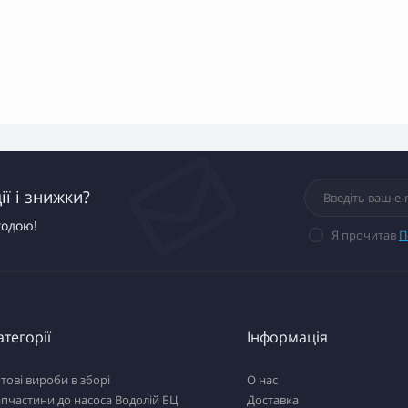
ї і знижки?
годою!
Я прочитав
П
атегорії
Інформація
тові вироби в зборі
О нас
пчастини до насоса Водолій БЦ
Доставка