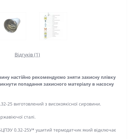
Відгуків (1)
овину настійно рекомендуємо зняти захисну плівку
уникнути попадання захисного матеріалу в насосну
.32-25 виготовлений з високоякісної сировини.
ржавіючої сталі.
 БЦПЭУ 0.32-25У* ушитий термодатчик який відключає