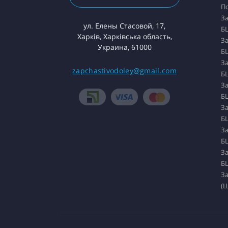
П
За
ул. Елены Стасовой, 17,
БЦ
Харків, Харківська область,
За
Украина, 61000
БЦ
За
zapchastivodoley@gmail.com
БЦ
За
БЦ
За
БЦ
За
БЦ
За
БЦ
За
(