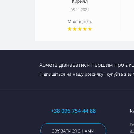
Кирилл
08.11.2021
Моя оцінка:
Хочете дізнаватися першим про акці
Підпишіться на нашу розсилку і купуйте з ви
+38 096 754 44 88
К
Го
ЗВ'ЯЗАТИСЯ З НАМИ
За