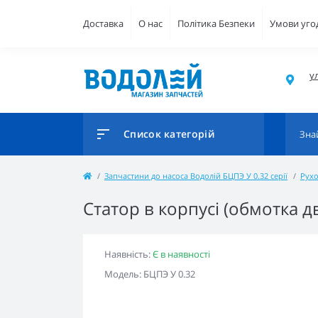
Доставка
О нас
Політика Безпеки
Умови уго
ул
Список категорій
Запчастини до насоса Водолій БЦПЭ У 0.32 серії
Рухо
Статор в корпусі (обмотка д
Наявність:
Є в наявності
Модель: БЦПЭ У 0.32