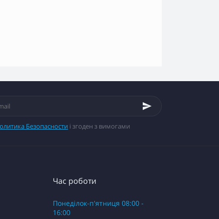
олитика Безопасности
і згоден з вимогами
Час роботи
Понеділок-п'ятниця 08:00 -
16:00