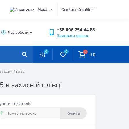
Мова
Особистий кабінет
+38 096 754 44 88
Час роботи
Замовити дзвінок
0
0
0
0 ₴
 захисній плівці
 в захисній плівці
упити в один клік
Купити