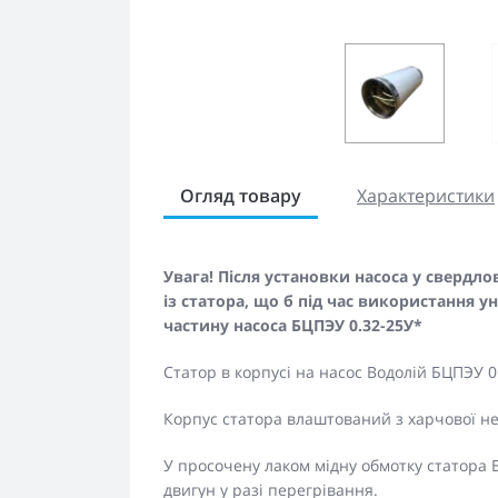
Огляд товару
Характеристики
Увага! Після установки насоса у свердл
із статора, що б під час використання 
частину насоса БЦПЭУ 0.32-25У*
Статор в корпусі на насос Водолій БЦПЭУ 0
Корпус статора влаштований з харчової не
У просочену лаком мідну обмотку статора
двигун у разі перегрівання.