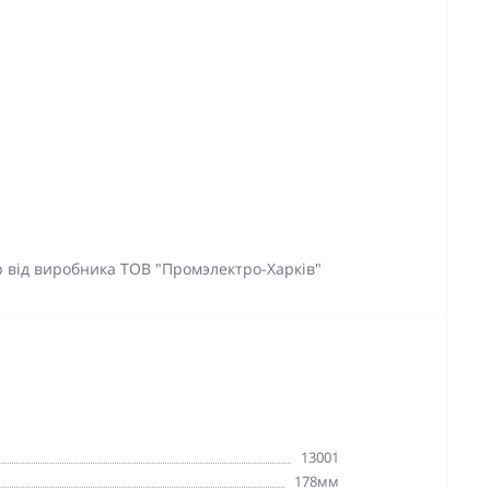
р від виробника ТОВ "Промэлектро-Харків"
13001
178мм