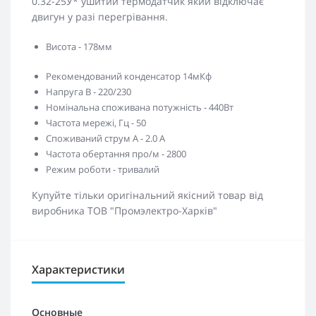
0.32-25У* ушитий термодатчик який відключає
двигун у разі перегрівання.
Висота - 178мм
Рекомендований конденсатор 14мКф
Напруга В - 220/230
Номінальна споживана потужність - 440Вт
Частота мережі, Гц - 50
Споживаний струм А - 2.0 А
Частота обертання про/м - 2800
Режим роботи - тривалий
Купуйте тільки оригінальний якісний товар від
виробника ТОВ "Промэлектро-Харків"
Характеристики
Основные