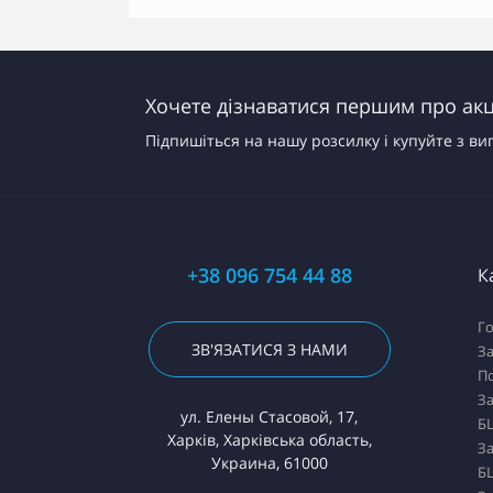
Хочете дізнаватися першим про акці
Підпишіться на нашу розсилку і купуйте з ви
+38 096 754 44 88
К
Го
ЗВ'ЯЗАТИСЯ З НАМИ
За
П
За
ул. Елены Стасовой, 17,
БЦ
Харків, Харківська область,
За
Украина, 61000
БЦ