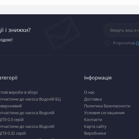
ї і знижки?
годою!
Я прочитав
П
атегорії
Інформація
тові вироби в зборі
О нас
пчастини до насоса Водолій БЦ
Доставка
оверхневий
Политика Безопасности
пчастини до насоса Водолій
Условия соглашения
ПЭ 0.3 серій
Контакти
пчастини до насоса Водолій
Карта сайту
ПЭ 0.32 серій
Виробники