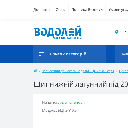
Доставка
О нас
Політика Безпеки
Умови уго
ул
Список категорій
Запчастини до насоса Водолій БЦПЭ У 0.5 серії
Рухов
Щит нижній латунний під 20
Наявність:
Є в наявності
Модель: БЦПЭ У 0.5