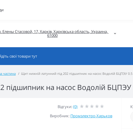
ди
. Елены Стасовой, 17, Харків, Харківська область, Украина, 
61000
а частина
Щит нижній латунний під 202 підшипник на насос Водолій БЦПЭУ 0.5
2 підшипник на насос Водолій БЦПЭУ 
Відгуки:
(0)
К
Виробник:
Промэлектро-Харьков