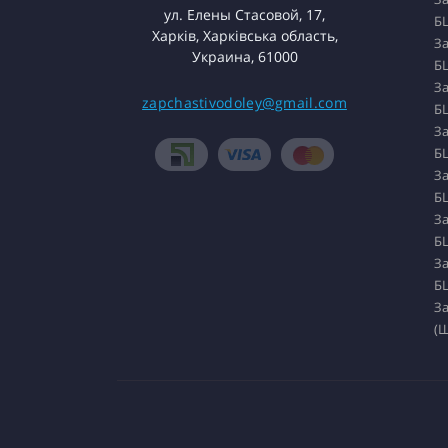
ул. Елены Стасовой, 17,
БЦ
Харків, Харківська область,
За
Украина, 61000
БЦ
За
zapchastivodoley@gmail.com
БЦ
За
БЦ
За
БЦ
За
БЦ
За
БЦ
За
(