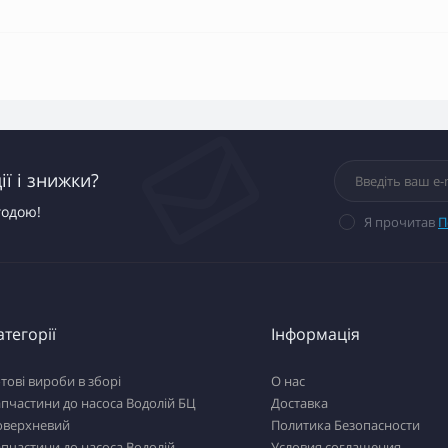
ї і знижки?
годою!
Я прочитав
П
атегорії
Інформація
тові вироби в зборі
О нас
пчастини до насоса Водолій БЦ
Доставка
оверхневий
Политика Безопасности
пчастини до насоса Водолій
Условия соглашения