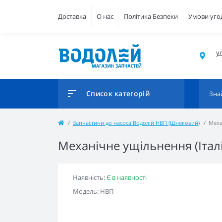
Доставка
О нас
Політика Безпеки
Умови уго
ул
Список категорій
Запчастини до насоса Водолій НВП (Шнековий)
Меха
Механічне ущільнення (Італ
Наявність:
Є в наявності
Модель: НВП