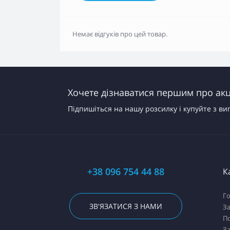
Немає відгуків про цей товар.
Хочете дізнаватися першим про акці
Підпишіться на нашу розсилку і купуйте з ви
+38 096 754 44 88
К
Го
ЗВ'ЯЗАТИСЯ З НАМИ
За
П
За