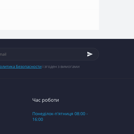
олитика Безопасности
і згоден з вимогами
Час роботи
Понеділок-п'ятниця 08:00 -
16:00