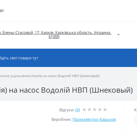
ди
. Елены Стасовой, 17, Харків, Харківська область, Украина, 
61000
нічне ущільнення (Італія) на насос Водолій НВП (Шнековый)
ія) на насос Водолій НВП (Шнековый)
Відгуки:
(0)
К
Виробник:
Промэлектро-Харьков