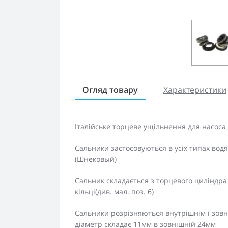
Огляд товару
Характеристики
Італійське торцеве ущільнення
для насоса
Сальники застосовуються в усіх типах водян
(Шнековый)
Сальник складається з торцевого циліндр
кільці(див. мал. поз. 6)
Сальники розрізняються внутрішнім і зовн
діаметр складає 11мм в зовнішній 24мм