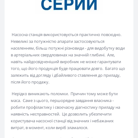
Насосна станція використовується практично повсюдно.
Невеликі за потужністю апарати застосовуються
населенням, більш потужні різновиди - для видобутку води
в артеріальних свердловинах на значній глибині. Але,
навіть найдосвідченіший виробник не може гарантувати
того, що його продукція буде працювати довго. Багато що
залежить від догляду і дбайливого ставлення до приладу,
після його продажу.
Нерідко виникають поломки. Причин тому може бути
маса. Саме з цього, першорядне завдання власника -
робити профілактику і своєчасну діагностику приладу на
наявність несправностей. Це дозволить убезпечити
користувача насосної станції від значних і небажаних
витрат, в момент, коли виріб зламалося.