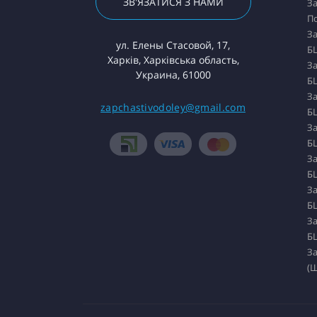
ЗВ'ЯЗАТИСЯ З НАМИ
За
П
За
ул. Елены Стасовой, 17,
БЦ
Харків, Харківська область,
За
Украина, 61000
БЦ
За
zapchastivodoley@gmail.com
БЦ
За
БЦ
За
БЦ
За
БЦ
За
БЦ
За
(