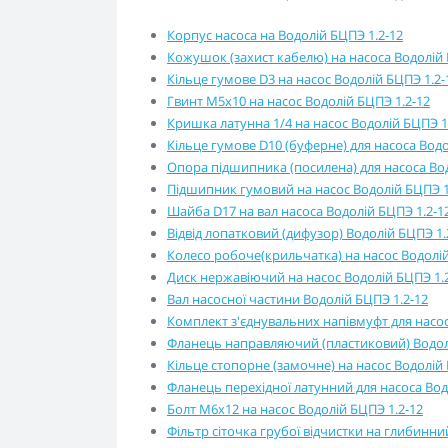
Корпус насоса на Водолій БЦПЭ 1.2-12
Кожушок (захист кабелю) на насоса Водолій 
Кільце гумове D3 на насос Водолій БЦПЭ 1.2-
Гвинт М5х10 на насос Водолій БЦПЭ 1.2-12
Кришка латунна 1/4 на насос Водолій БЦПЭ 1
Кільце гумове D10 (буферне) для насоса Водо
Опора підшипника (посилена) для насоса Вод
Підшипник гумовий на насос Водолій БЦПЭ 1
Шайба D17 на вал насоса Водолій БЦПЭ 1.2-1
Відвід лопатковий (дифузор) Водолій БЦПЭ 1.
Колесо робоче(крильчатка) на насос Водолій
Диск нержавіючий на насос Водолій БЦПЭ 1.
Вал насосної частини Водолій БЦПЭ 1.2-12
Комплект з'єднувальних напівмуфт для насос
Фланець направляючий (пластиковий) Водол
Кільце стопорне (замочне) на насос Водолій 
Фланець перехідної латунний для насоса Вод
Болт М6х12 на насос Водолій БЦПЭ 1.2-12
Фільтр сіточка грубої відчистки на глибинни