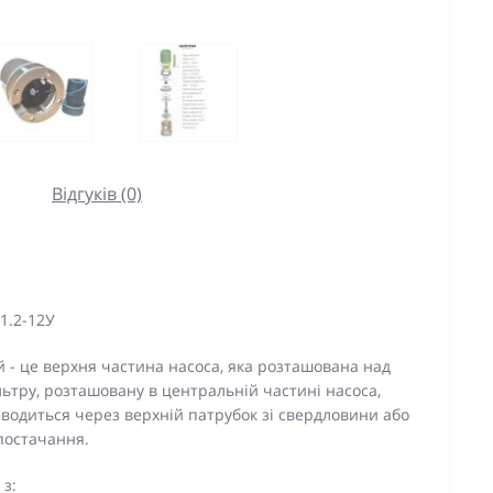
Відгуків (0)
1.2-12У
й - це верхня частина насоса, яка розташована над
льтру, розташовану в центральній частині насоса,
иводиться через верхній патрубок зі свердловини або
постачання.
 з: