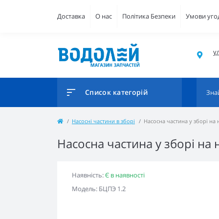
Доставка
О нас
Політика Безпеки
Умови уго
ул
Список категорій
Насосні частини в зборі
Насосна частина у зборі на 
Насосна частина у зборі на
Наявність:
Є в наявності
Модель: БЦПЭ 1.2