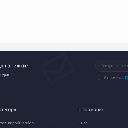
ї і знижки?
годою!
Я прочитав
П
атегорії
Інформація
тові вироби в зборі
О нас