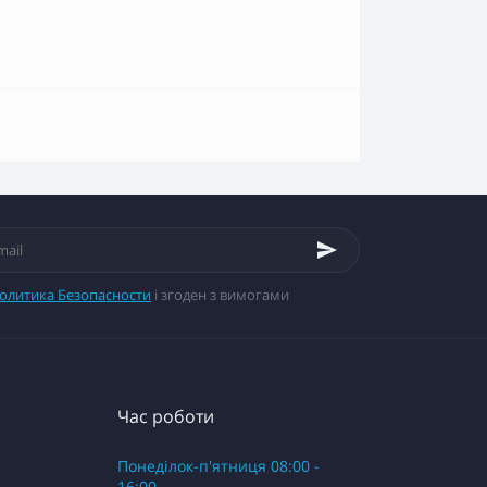
олитика Безопасности
і згоден з вимогами
Час роботи
Понеділок-п'ятниця 08:00 -
16:00