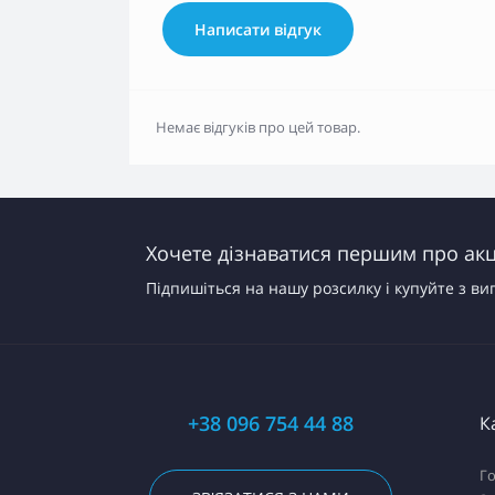
Написати відгук
Немає відгуків про цей товар.
Хочете дізнаватися першим про акці
Підпишіться на нашу розсилку і купуйте з ви
+38 096 754 44 88
К
Го