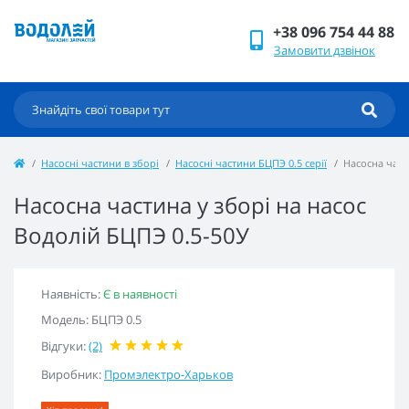
+38 096 754 44 88
Замовити дзвінок
Насосні частини в зборі
Насосні частини БЦПЭ 0.5 серії
Насосна част
Насосна частина у зборі на насос
Водолій БЦПЭ 0.5-50У
Наявність:
Є в наявності
Модель: БЦПЭ 0.5
Відгуки:
(2)
Виробник:
Промэлектро-Харьков