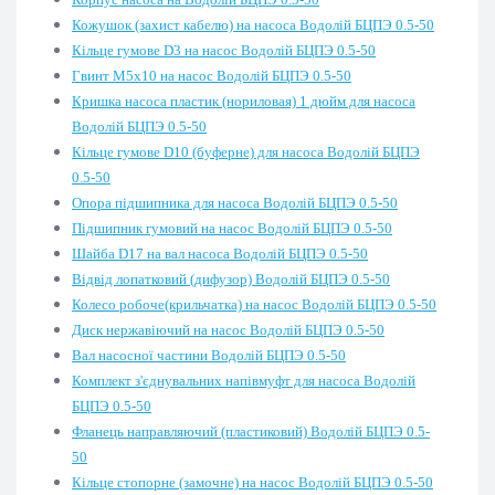
Кожушок (захист кабелю) на насоса Водолій БЦПЭ 0.5-50
Кільце гумове D3 на насос Водолій БЦПЭ 0.5-50
Гвинт М5х10 на насос Водолій БЦПЭ 0.5-50
Кришка насоса пластик (нориловая) 1 дюйм для насоса
Водолій БЦПЭ 0.5-50
Кільце гумове D10 (буферне) для насоса Водолій БЦПЭ
0.5-50
Опора підшипника для насоса Водолій БЦПЭ 0.5-50
Підшипник гумовий на насос Водолій БЦПЭ 0.5-50
Шайба D17 на вал насоса Водолій БЦПЭ 0.5-50
Відвід лопатковий (дифузор) Водолій БЦПЭ 0.5-50
Колесо робоче(крильчатка) на насос Водолій БЦПЭ 0.5-50
Диск нержавіючий на насос Водолій БЦПЭ 0.5-50
Вал насосної частини Водолій БЦПЭ 0.5-50
Комплект з'єднувальних напівмуфт для насоса Водолій
БЦПЭ 0.5-50
Фланець направляючий (пластиковий) Водолій БЦПЭ 0.5-
50
Кільце стопорне (замочне) на насос Водолій БЦПЭ 0.5-50