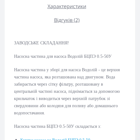
Характеристики
Відгуків (2)
ЗАВОДСЬКЕ СКЛАДАННЯ!
Насосна частина для насоса Водолій БЦПЭ 0.5-50У
Насосна частина у зборі для насоса Водолій - це верхня
частина насоса, яка розташована над двигуном. Вода
забирається через сітку фільтру, розташовану в
центральній частині насоса, піднімається за допомогою
крильчаток і виводиться через верхній патрубок зі
свердловини або колодязя для поливу або домашнього
водопостачання.
Насосна частина БЦПЭ 0.5-50У складається з:
Корпус насоса на Водолій БЦПЭ 0.5-50