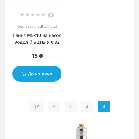
0
Код товару: БЦПЭ У 0.32
Гвинт М5х10 на насос
Водолій БЦПЭ У 0.32
15 ₴
До кошика
|<
<
1
2
3