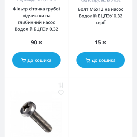
Код товару: БЦПЭ У 0.32
Фільтр сіточка грубої
Болт М6х12 на насос
відчистки на
Водолій БЦПЭУ 0.32
глибинний насос
серіЇ
Водолій БЦПЭУ 0.32
90 ₴
15 ₴
До кошика
До кошика