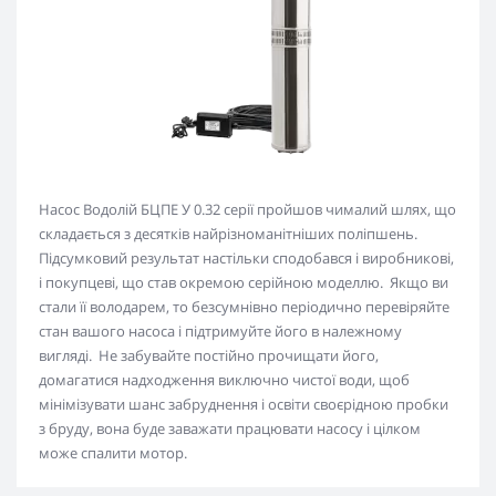
Насос Водолій БЦПЕ У 0.32 серії пройшов чималий шлях, що
складається з десятків найрізноманітніших поліпшень.
Підсумковий результат настільки сподобався і виробникові,
і покупцеві, що став окремою серійною моделлю. Якщо ви
стали її володарем, то безсумнівно періодично перевіряйте
стан вашого насоса і підтримуйте його в належному
вигляді. Не забувайте постійно прочищати його,
домагатися надходження виключно чистої води, щоб
мінімізувати шанс забруднення і освіти своєрідною пробки
з бруду, вона буде заважати працювати насосу і цілком
може спалити мотор.