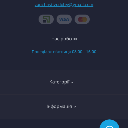
zapchastivodoley@gmail.com
Час роботи
Понеділок-п'ятниця 08:00 - 16:00
Категорії
Готові вироби в зборі
Інформація
Запчастини до насоса Водолій БЦ Поверхневий
Запчастини до насоса Водолій БЦПЭ 0.3 серій
О нас